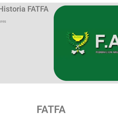
Historia FATFA
ores
FATFA